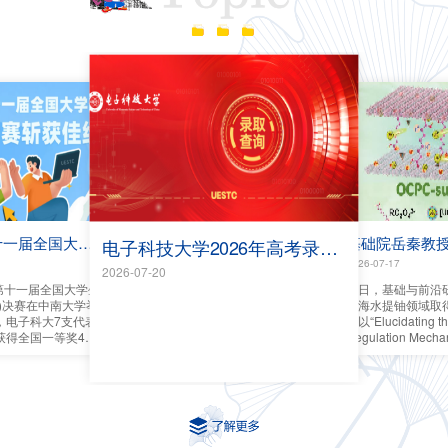
成电学子在第十一届全国大学生物理实验竞赛斩获佳绩
电子科技大学2026年高考录取查询指南
2026-07-17
2026-07-20
，第十一届全国大学生
近日，基础与前沿
)决赛在中南大学举
在海水提铀领域取
，电子科大7支代表
果以“Elucidating the
获得全国一等奖4
Regulation Mecha
取得我校近六年在该
Capture over Octa
Carboxylate”为
Functional Mat
技大学基础与前沿
硕士研究生李任杰
授为通讯作者。