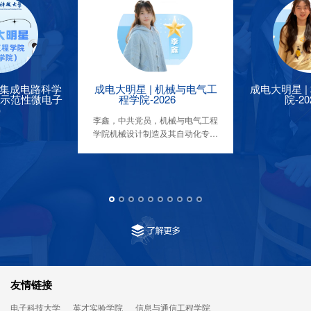
 集成电路科学
成电大明星 | 机械与电气工
成电大明星 |
示范性微电子
程学院-2026
院-20
）
李鑫，中共党员，机械与电气工程
学院机械设计制造及其自动化专业
2022级本科生，2025年度“成电杰
出学生”（本科生），推免至清华大
学。连续三年综测第一，三获国家
奖学金，获中国国际大学生创新大
赛国家级银奖、全国三维数字化创
新设计大赛国家级二等奖、全国大
学生市场调查与分析大赛国家级三
等奖等10余项科创竞赛奖；
友情链接
电子科技大学
英才实验学院
信息与通信工程学院