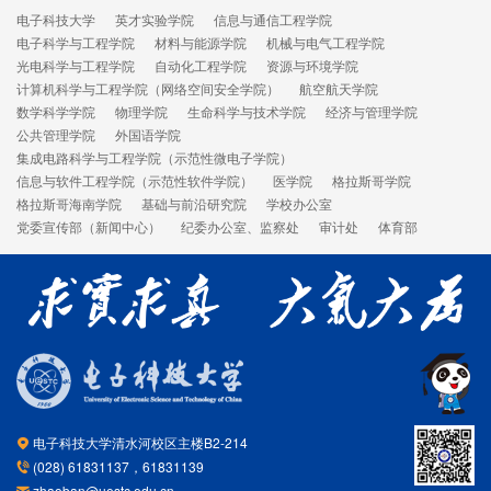
电子科技大学
英才实验学院
信息与通信工程学院
电子科学与工程学院
材料与能源学院
机械与电气工程学院
光电科学与工程学院
自动化工程学院
资源与环境学院
计算机科学与工程学院（网络空间安全学院）
航空航天学院
数学科学学院
物理学院
生命科学与技术学院
经济与管理学院
公共管理学院
外国语学院
集成电路科学与工程学院（示范性微电子学院）
信息与软件工程学院（示范性软件学院）
医学院
格拉斯哥学院
格拉斯哥海南学院
基础与前沿研究院
学校办公室
党委宣传部（新闻中心）
纪委办公室、监察处
审计处
体育部
电子科技大学清水河校区主楼B2-214
(028) 61831137，61831139
zhaoban@uestc.edu.cn