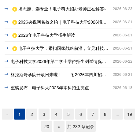
填志愿、选专业！电子科大招办老师正在解答~
2026-06-23
2026央视网名校之约｜电子科技大学2026招生政策：以“电子信息+”和国家战略同频共振
2026-06-21
2026年电子科技大学招生解读
2026-06-21
电子科技大学：紧扣国家战略前沿，立足科技发展浪潮，电子信息领域“黄埔军校”高位启航
2026-06-21
电子科技大学2026年第二学士学位招生测试情况及拟录取名单
2026-06-22
格拉斯哥学院开放日来啦！——附2026年四川招生宣传活动
2026-06-21
重磅发布！电子科大2026年本科招生亮点
2026-06-18
«
1
2
3
4
5
6
7
8
...
19
20
»
共 232 条记录