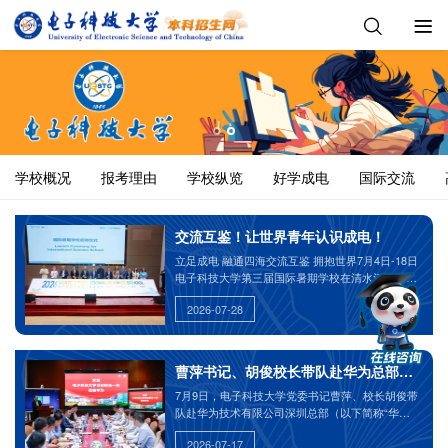
学校概况
报考理由
学校纵览
好学成电
国际交流
交流互鉴！让世界青年认识成电！
立足成电 融通四海交流互鉴 拥抱世界7月4日-18日
电子科技大学第三届国际暑期学校在清水河校区举
行
2026-07-28
曹萍书记、胡俊校长带队赴华为总部调研交
7月9日，电子科技大学党委书记曹萍、校长胡俊带
队赴华为技术有限公司深圳总部（以下简称“华
为”）进行调研交流。华为公司创始人任正非在总部
2026-07-17
拉维尼亚克图书馆会见了曹萍、胡俊一行，双方围