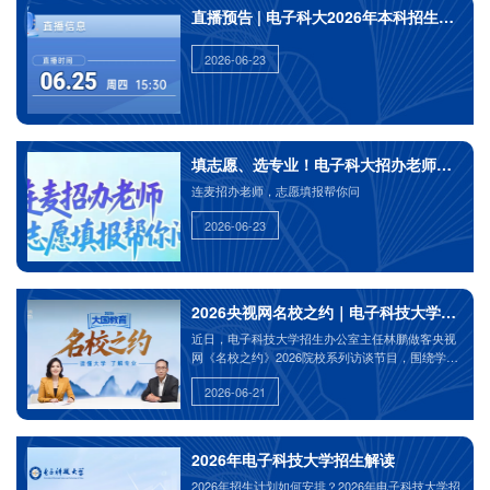
直播预告 | 电子科大2026年本科招生政策
2026-06-23
填志愿、选专业！电子科大招办老师正在解
连麦招办老师，志愿填报帮你问
2026-06-23
2026央视网名校之约｜电子科技大学202
近日，电子科技大学招生办公室主任林鹏做客央视
网《名校之约》2026院校系列访谈节目，围绕学校
办学特色、AI赋能教育、产教融合实践以及2026年
2026-06-21
招生政策进行了系统解读，助力考生和家长了解大
学，读懂专业。
2026年电子科技大学招生解读
2026年招生计划如何安排？2026年电子科技大学招