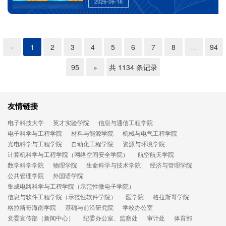
2026-06-18
提升学校对高质量发展的响应度。
«
1
2
3
4
5
6
7
8
...
94
95
»
共 1134 条记录
友情链接
电子科技大学
英才实验学院
信息与通信工程学院
电子科学与工程学院
材料与能源学院
机械与电气工程学院
光电科学与工程学院
自动化工程学院
资源与环境学院
计算机科学与工程学院（网络空间安全学院）
航空航天学院
数学科学学院
物理学院
生命科学与技术学院
经济与管理学院
公共管理学院
外国语学院
集成电路科学与工程学院（示范性微电子学院）
信息与软件工程学院（示范性软件学院）
医学院
格拉斯哥学院
格拉斯哥海南学院
基础与前沿研究院
学校办公室
党委宣传部（新闻中心）
纪委办公室、监察处
审计处
体育部