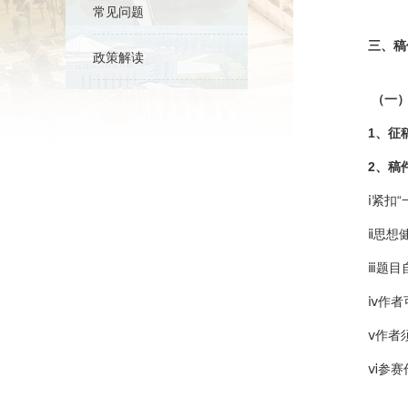
常见问题
三、稿
政策解读
（一）
1、征
2、稿件
ⅰ紧扣“一
ⅱ思想健康
ⅲ题目自拟
ⅳ作者可以
ⅴ作者须提
ⅵ参赛作品