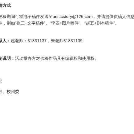
方式
投稿期间可将电子稿件发送至uestcstory@126.com，并请提供供
，例如“张三+文字稿件”、“李四+图片稿件”、“赵五+剧本稿件”。
人：
赵老师：61831137，朱老师61831139
说明：
活动举办方对供稿作品具有编辑权和使用权。
处
部、校团委