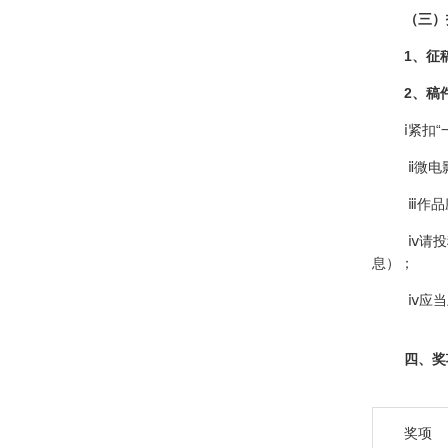
（三）招
1、征稿
2、稿件
ⅰ紧扣“一
ⅱ微电影剧
ⅲ作品应为
ⅳ请投稿者
息）；
ⅳ应当上交
四、奖
奖项