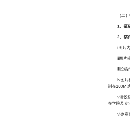
（二）
1、征
2、稿件
ⅰ图片内容
ⅱ图片稿件
ⅲ投稿作
ⅳ图片格式推
制在100M
ⅴ请投稿者
在学院及专
ⅵ参赛作品