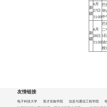
月
6
巴
新
日
华
27
疆
中
11:00
巴
月
二
6
新
石
日
(
28
疆
油
11:00
校
)
友情链接
电子科技大学
英才实验学院
信息与通信工程学院