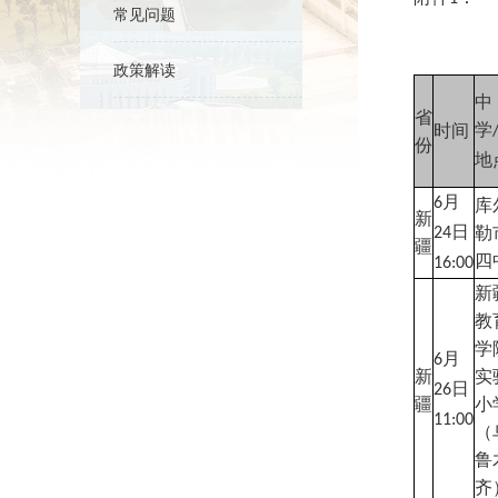
常见问题
政策解读
中
省
学
时间
份
地
月
6
库
新
日
勒
24
疆
四
16:00
新
教
学
月
6
新
实
日
26
疆
小
11:00
（
鲁
齐