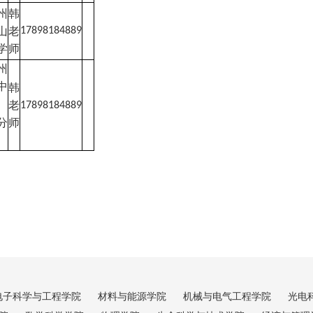
州
韩
山
老
17898184889
学
师
州
中
韩
老
17898184889
分
师
电子科学与工程学院
材料与能源学院
机械与电气工程学院
光电