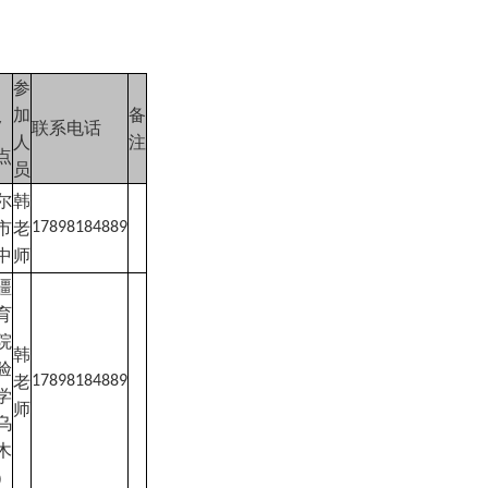
参
加
备
联系电话
/
人
注
点
员
尔
韩
市
老
17898184889
中
师
疆
育
院
韩
验
老
17898184889
学
师
乌
木
）