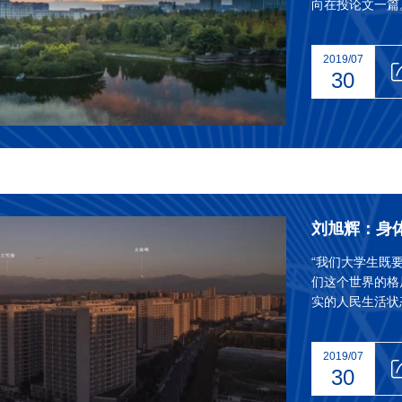
向在投论文一篇
盟第十工作组研
组。 “‘亦佳’
2019/07
好”，“遇到事情
30
安逸的生活，怕她
刘旭辉：身
“我们大学生既
们这个世界的格
实的人民生活状
解我们脚下的土
时，来自机械与
2019/07
了心中对“大学
30
进校园时的迷茫无