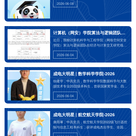
2026-06-08
计算机（网安）学院算法与逻辑团队在EC 2
近日，我校计算机科学与工程学院（网络空间安全
学院）算法与逻辑团队在经济与计算交叉研究领域
取得重要突破，论文《Contracting with a
2026-06-04
Mechanism Designer》被经济与计算领域顶级国际
会议2026 ACM Conference on Economics and
Computation（简称EC 2026）正式录用
成电大明星 | 数学科学学院-2026
徐建华，中共党员，数学科学学院数据科学与大数
据技术专业2022级本科生，曾获国家奖学金、四川
省优秀毕业生、成电杰出学生等荣誉奖励。推免至
2026-06-04
北京大学数学学院。
成电大明星 | 航空航天学院-2026
康雨琳，中共党员，航空航天学院2022级飞行器控
制与信息工程本科生，获评成电杰出学生、全国百
佳心理委员、四川省优秀毕业生、校优秀共产党员