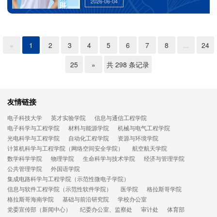
2026-06-04
等，以专业第一推免至本校直博，获国家奖学金、
航天一等奖学金。
«
1
2
3
4
5
6
7
8
...
24
25
»
共 298 条记录
友情链接
电子科技大学
英才实验学院
信息与通信工程学院
电子科学与工程学院
材料与能源学院
机械与电气工程学院
光电科学与工程学院
自动化工程学院
资源与环境学院
计算机科学与工程学院（网络空间安全学院）
航空航天学院
数学科学学院
物理学院
生命科学与技术学院
经济与管理学院
公共管理学院
外国语学院
集成电路科学与工程学院（示范性微电子学院）
信息与软件工程学院（示范性软件学院）
医学院
格拉斯哥学院
格拉斯哥海南学院
基础与前沿研究院
学校办公室
党委宣传部（新闻中心）
纪委办公室、监察处
审计处
体育部