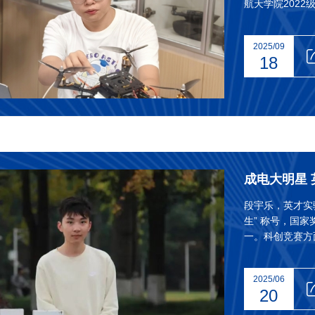
航天学院202
近平总书记在纪
大会上重要讲话
2025/09
以及他们挺膺担
18
成电大明星
段宇乐，英才实
生” 称号，国
一。科创竞赛方
奖、2024年嵌
国大学生嵌入式
2025/06
20