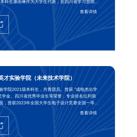
2级本科生康雨琳作为大学生代表，在四川省学习贯彻习
念中国人民抗日战争暨世界反法西斯战争胜利80周年
查看详情
精神座谈会上发言，分享了青年一代对抗战的理解，
当民族复兴重任的信心与决心。
 英才实验学院（未来技术学院）
验学院2021级本科生，共青团员。曾获 “成电杰出学
家奖学金、四川省优秀毕业生等荣誉，专业排名位列第
面，曾获2023年全国大学生电子设计竞赛全国一等
入式系统专题邀请赛（英特尔杯）一等奖、2023年全
查看详情
芯片与系统设计竞赛二等奖等奖项。