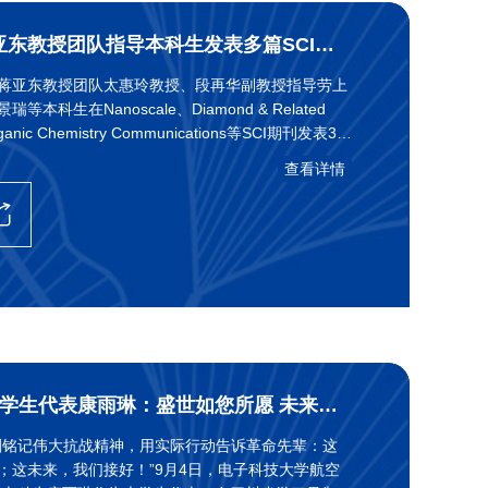
光电学院蒋亚东教授团队指导本科生发表多篇SCI论文和获国家级竞赛一等奖
蒋亚东教授团队太惠玲教授、段再华副教授指导劳上
本科生在Nanoscale、Diamond & Related
organic Chemistry Communications等SCI期刊发表3篇
大学为唯一署名单位），指导本科生杨蕙泽、王文博
查看详情
国大学生机械工程创新创意大赛一等奖。
四川日报| 大学生代表康雨琳：盛世如您所愿 未来我们接好
刻铭记伟大抗战精神，用实际行动告诉革命先辈：这
；这未来，我们接好！”9月4日，电子科技大学航空