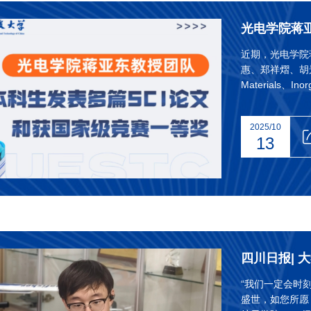
近期，光电学院
惠、郑祥熠、胡景瑞等
Materials、In
论文（电子科技
和唐冬清荣获中
2025/10
13
“我们一定会时
盛世，如您所愿