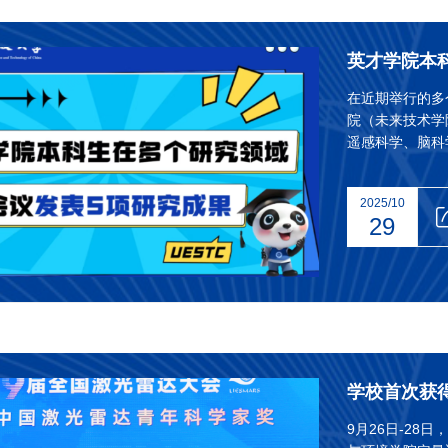
在近期举行的多
院（未来技术学
遥感科学、脑科
IJCAI、IRM
头报告或海报展
2025/10
29
学校首次获
9月26日-2