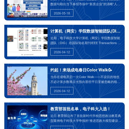
数据勾勒出当下春招市场中“新质企业”的清晰“人才
画像”：计算机科学与技术、机械设计制造及其自动
2026-05-18
化、电气工程及其自动化、软件工程、电子信息工
程成为企业需求排名前五的专业。
计算机（网安）学院数据智能团队(DIG)在国际
近期，电子科技大学计算机（网安）学院数据智能
团队（DIG）在国际知名期刊IEEE Transactions on
Pattern Analysis and Machine Intelligence（T-
2026-04-12
PAMI）上发表题为《ATD：Improved Transformer
with Adaptive Token Dictionary for Image
Restoration》的论文。2023级博士生张乐恒为第一
作者，电子科技大学为第一完成单位，顾舒航教授
约起！来场成电春日Color Walk🥳
为通讯作者。
当你在成电开启一次Color Walk——不设目的地也
不必计算步数将目光投向那些平日里被忽略的细微
之处那些藏在花间、树梢与湖畔的色彩正悄然释放
2026-04-12
着治愈的力量请选出你的“当日幸运色”开启这场独
属于春天的Color Walk吧！
教育部首批名单，电子科大入选！
近日 教育部公布了首批新时代学校思想政治教育典
型案例电子科技大学申报的“推进思政大模型建设开
创高校思政教育新范式”典型案例成功入选