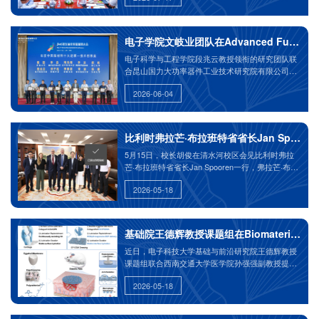
绕教育、科技、人才等进行了座谈。
电子学院文岐业团队在Advanced Function
电子科学与工程学院段兆云教授领衔的研究团队联
合昆山国力大功率器件工业技术研究院有限公司和
中国科学院高能物理研究所，取得了 “小型化高性
2026-06-04
能超构速调管” 科研成果。该成果在第五届全国超
材料大会上，凭借超材料在真空电子器件领域的原
始技术创新，成功入选“年度中国超材料十大进展-
技术创新类”。中国科学院院士、东南大学崔铁军教
比利时弗拉芒·布拉班特省省长Jan Spoore
授和浙江大学彭华新教授给获奖者颁奖。该成果首
5月15日，校长胡俊在清水河校区会见比利时弗拉
次实现了超构速调管的显著小型化，并同时具有国
芒·布拉班特省省长Jan Spooren一行，弗拉芒·布拉
际先进的性能指标，为我国大科学装置的发展提供
邦省副省长Bart Nevens，成都市外事办相关负责同
了关键核心技术。
2026-05-18
志，学校相关学院、职能部门负责人等参加。
基础院王德辉教授课题组在Biomaterial
近日，电子科技大学基础与前沿研究院王德辉教授
课题组联合西南交通大学医学院孙强强副教授提出
了一种聚两性离子创面敷料设计方法，利用对创面
2026-05-18
微环境的pH/ROS响应行为，增厚敷料液膜厚度与
病理组织液黏度，持续补充界面润滑性，减少界面
摩擦力造成的组织损伤。同时重塑界面微环境免疫