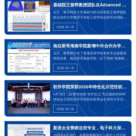
稳态，促进创面顺利从炎症期顺利过渡到增殖、重
基础院王曾晖教授团队在Advanced Scie
塑期，实现创面愈合
近日，电子科技大学基础与前沿研究院王曾晖团队
联合深圳大学物理与光电工程学院余快等在国际期
刊《Advanced Science》发表题为《Ultrathin-
2026-05-18
Gold-Resonators-Enabled Bolometers with High
Linearity, Responsivity, and Repeatability》的研究
论文。论文通讯作者为电子科技大学基础与前沿研
究院王曾晖、朱健凯、徐博，深圳大学余快。论文
格拉斯哥海南学院新增中外合作办学软件工
的第一作者包括基础与前沿研究院博士生巫佳琦和
近日，教育部公布了普通高等学校本科专业备案和
王璐明。电子科技大学基础与前沿研究院为第一完
审批结果。格拉斯哥海南学院（以下简称“海南格
成单位。该研究得到了国家重点研发计划、国家杰
院”）申报增设的“软件工程（080902H）”本科专业
出青年科学基金、国家自然科学基金原创探索计划
2026-05-18
成功获批。自此，格拉斯哥海南学院已开设电子信
等项目的支持。
息工程、通信工程、微电子科学与工程和软件工程
四个本科专业。
软件学院荣获2026年特色化示范性软件学
5月16日，以“数智创新 软件定义”为主题的2026年
特色化示范性软件学院院长联席会在清华大学召
开。该会议由教育部高等教育司指导，示范性软件
2026-05-18
学院联盟主办，旨在搭建成果展示、学术交流与共
享合作的平台，共同研讨中国特色化软件人才培养
的新范式。
新质企业青睐这些专业，电子科大深耕布局
2026年4月18日，央视新闻频道以一组引人注目的