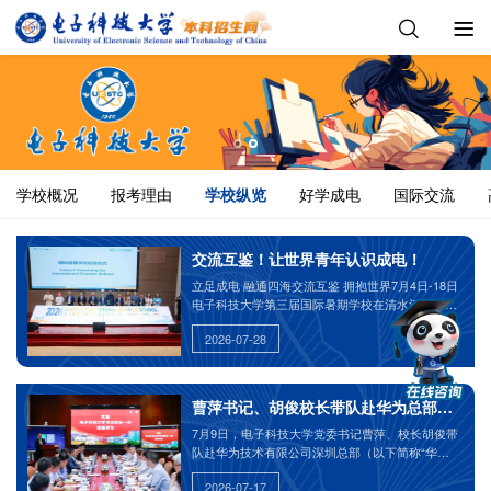
学校概况
报考理由
学校纵览
好学成电
国际交流
交流互鉴！让世界青年认识成电！
立足成电 融通四海交流互鉴 拥抱世界7月4日-18日
电子科技大学第三届国际暑期学校在清水河校区举
行
2026-07-28
曹萍书记、胡俊校长带队赴华为总部调研交
7月9日，电子科技大学党委书记曹萍、校长胡俊带
队赴华为技术有限公司深圳总部（以下简称“华
为”）进行调研交流。华为公司创始人任正非在总部
2026-07-17
拉维尼亚克图书馆会见了曹萍、胡俊一行，双方围