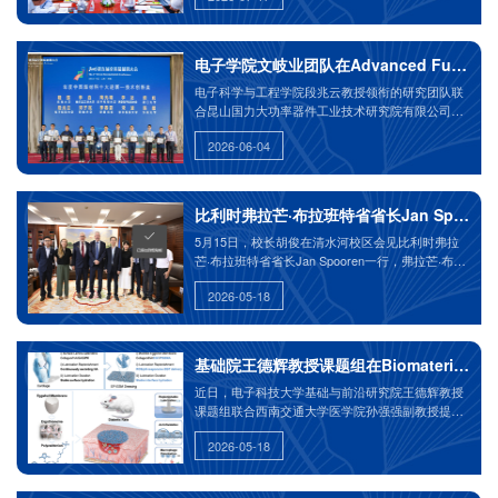
绕教育、科技、人才等进行了座谈。
电子学院文岐业团队在Advanced Function
电子科学与工程学院段兆云教授领衔的研究团队联
合昆山国力大功率器件工业技术研究院有限公司和
中国科学院高能物理研究所，取得了 “小型化高性
2026-06-04
能超构速调管” 科研成果。该成果在第五届全国超
材料大会上，凭借超材料在真空电子器件领域的原
始技术创新，成功入选“年度中国超材料十大进展-
技术创新类”。中国科学院院士、东南大学崔铁军教
比利时弗拉芒·布拉班特省省长Jan Spoore
授和浙江大学彭华新教授给获奖者颁奖。该成果首
5月15日，校长胡俊在清水河校区会见比利时弗拉
次实现了超构速调管的显著小型化，并同时具有国
芒·布拉班特省省长Jan Spooren一行，弗拉芒·布拉
际先进的性能指标，为我国大科学装置的发展提供
邦省副省长Bart Nevens，成都市外事办相关负责同
了关键核心技术。
2026-05-18
志，学校相关学院、职能部门负责人等参加。
基础院王德辉教授课题组在Biomaterial
近日，电子科技大学基础与前沿研究院王德辉教授
课题组联合西南交通大学医学院孙强强副教授提出
了一种聚两性离子创面敷料设计方法，利用对创面
2026-05-18
微环境的pH/ROS响应行为，增厚敷料液膜厚度与
病理组织液黏度，持续补充界面润滑性，减少界面
摩擦力造成的组织损伤。同时重塑界面微环境免疫