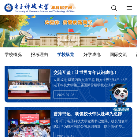
学校概况
报考理由
学校纵览
好学成电
国际交流
交流互鉴！让世界青年认识成电！
立足成电 融通四海交流互鉴 拥抱世界7月4日-18日
电子科技大学第三届国际暑期学校在清水河校区举
行
2026-07-28
曹萍书记、胡俊校长带队赴华为总部调研交
7月9日，电子科技大学党委书记曹萍、校长胡俊带
队赴华为技术有限公司深圳总部（以下简称“华
为”）进行调研交流。华为公司创始人任正非在总部
2026-07-17
拉维尼亚克图书馆会见了曹萍、胡俊一行，双方围