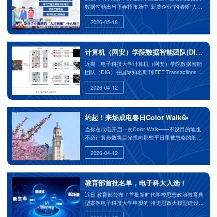
数据勾勒出当下春招市场中“新质企业”的清晰“人才
画像”：计算机科学与技术、机械设计制造及其自动
2026-05-18
化、电气工程及其自动化、软件工程、电子信息工
程成为企业需求排名前五的专业。
计算机（网安）学院数据智能团队(DIG)在国际
近期，电子科技大学计算机（网安）学院数据智能
团队（DIG）在国际知名期刊IEEE Transactions on
Pattern Analysis and Machine Intelligence（T-
2026-04-12
PAMI）上发表题为《ATD：Improved Transformer
with Adaptive Token Dictionary for Image
Restoration》的论文。2023级博士生张乐恒为第一
作者，电子科技大学为第一完成单位，顾舒航教授
约起！来场成电春日Color Walk🥳
为通讯作者。
当你在成电开启一次Color Walk——不设目的地也
不必计算步数将目光投向那些平日里被忽略的细微
之处那些藏在花间、树梢与湖畔的色彩正悄然释放
2026-04-12
着治愈的力量请选出你的“当日幸运色”开启这场独
属于春天的Color Walk吧！
教育部首批名单，电子科大入选！
近日 教育部公布了首批新时代学校思想政治教育典
型案例电子科技大学申报的“推进思政大模型建设开
创高校思政教育新范式”典型案例成功入选