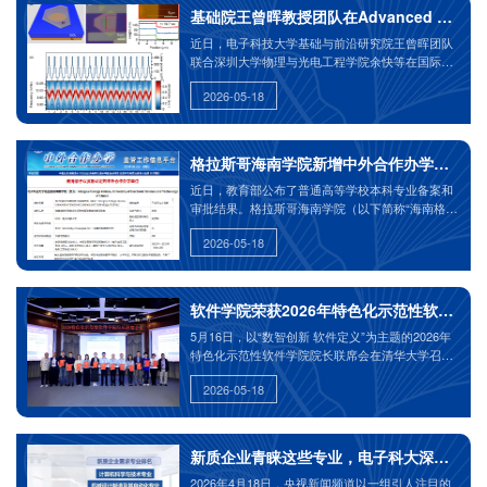
稳态，促进创面顺利从炎症期顺利过渡到增殖、重
基础院王曾晖教授团队在Advanced Scie
塑期，实现创面愈合
近日，电子科技大学基础与前沿研究院王曾晖团队
联合深圳大学物理与光电工程学院余快等在国际期
刊《Advanced Science》发表题为《Ultrathin-
2026-05-18
Gold-Resonators-Enabled Bolometers with High
Linearity, Responsivity, and Repeatability》的研究
论文。论文通讯作者为电子科技大学基础与前沿研
究院王曾晖、朱健凯、徐博，深圳大学余快。论文
格拉斯哥海南学院新增中外合作办学软件工
的第一作者包括基础与前沿研究院博士生巫佳琦和
近日，教育部公布了普通高等学校本科专业备案和
王璐明。电子科技大学基础与前沿研究院为第一完
审批结果。格拉斯哥海南学院（以下简称“海南格
成单位。该研究得到了国家重点研发计划、国家杰
院”）申报增设的“软件工程（080902H）”本科专业
出青年科学基金、国家自然科学基金原创探索计划
2026-05-18
成功获批。自此，格拉斯哥海南学院已开设电子信
等项目的支持。
息工程、通信工程、微电子科学与工程和软件工程
四个本科专业。
软件学院荣获2026年特色化示范性软件学
5月16日，以“数智创新 软件定义”为主题的2026年
特色化示范性软件学院院长联席会在清华大学召
开。该会议由教育部高等教育司指导，示范性软件
2026-05-18
学院联盟主办，旨在搭建成果展示、学术交流与共
享合作的平台，共同研讨中国特色化软件人才培养
的新范式。
新质企业青睐这些专业，电子科大深耕布局
2026年4月18日，央视新闻频道以一组引人注目的